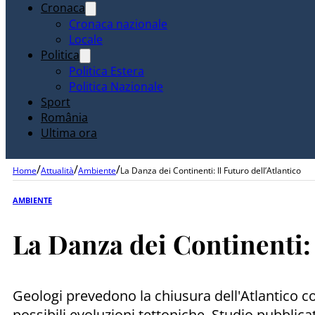
Cronaca
Cronaca nazionale
Locale
Politica
Politica Estera
Politica Nazionale
Sport
România
Ultima ora
/
/
/
Home
Attualità
Ambiente
La Danza dei Continenti: Il Futuro dell’Atlantico
AMBIENTE
La Danza dei Continenti: 
Geologi prevedono la chiusura dell'Atlantico co
possibili evoluzioni tettoniche. Studio pubblica