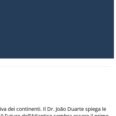
a dei continenti. Il Dr. João Duarte spiega le
 Il Futuro dell’Atlantico sembra essere il primo