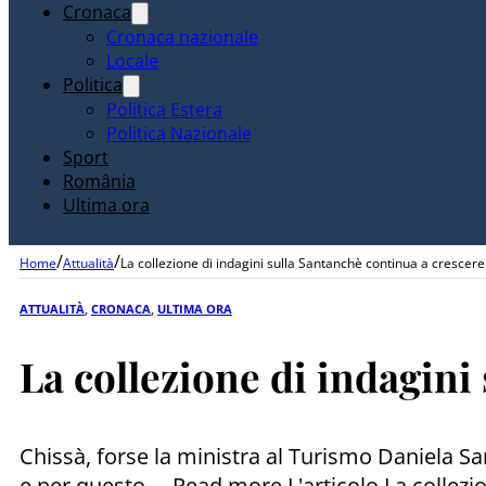
Cronaca
Cronaca nazionale
Locale
Politica
Politica Estera
Politica Nazionale
Sport
România
Ultima ora
/
/
Home
Attualità
La collezione di indagini sulla Santanchè continua a crescere
ATTUALITÀ
,
CRONACA
,
ULTIMA ORA
La collezione di indagini
Chissà, forse la ministra al Turismo Daniela Sa
e per questo ... Read more L'articolo La collez