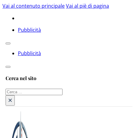
Vai al contenuto principale
Vai al piè di pagina
Pubblicità
Pubblicità
Cerca nel sito
Cerca
×