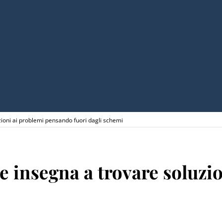
zioni ai problemi pensando fuori dagli schemi
he insegna a trovare soluz