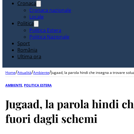
Cronaca
Cronaca nazionale
Locale
Politica
Politica Estera
Politica Nazionale
Sport
România
Ultima ora
/
/
/
Home
Attualità
Ambiente
Jugaad, la parola hindi che insegna a trovare solu
AMBIENTE
,
POLITICA ESTERA
Jugaad, la parola hindi c
fuori dagli schemi