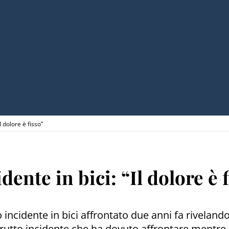
l dolore è fisso”
ente in bici: “Il dolore è 
 incidente in bici affrontato due anni fa rivelan
rutto incidente che ha dovuto affrontare mentre si