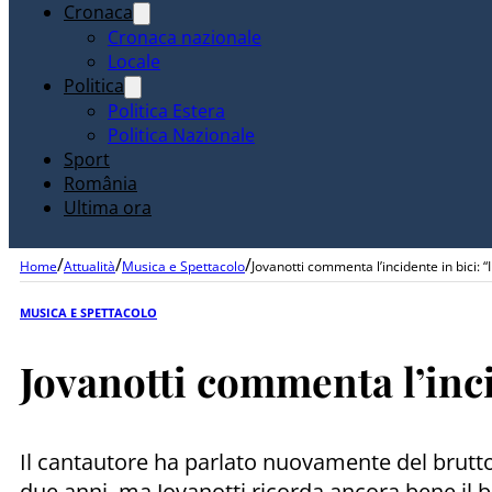
Cronaca
Cronaca nazionale
Locale
Politica
Politica Estera
Politica Nazionale
Sport
România
Ultima ora
/
/
/
Home
Attualità
Musica e Spettacolo
Jovanotti commenta l’incidente in bici: “I
MUSICA E SPETTACOLO
Jovanotti commenta l’incid
Il cantautore ha parlato nuovamente del brutto
due anni, ma Jovanotti ricorda ancora bene il b