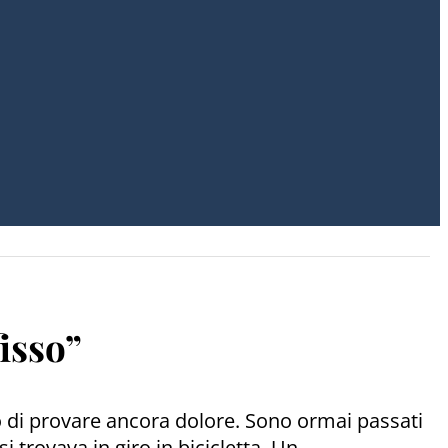
fisso”
do di provare ancora dolore. Sono ormai passati
 trovava in giro in bicicletta. Un