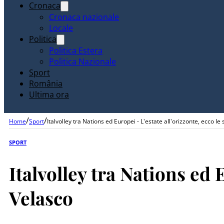
Cronaca
Cronaca nazionale
Locale
Politica
Politica Estera
Politica Nazionale
Sport
România
Ultima ora
/
/
Home
Sport
Italvolley tra Nations ed Europei - L'estate all'orizzonte, ecco le 
SPORT
Italvolley tra Nations ed E
Velasco