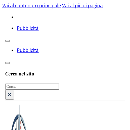
Vai al contenuto principale
Vai al piè di pagina
Pubblicità
Pubblicità
Cerca nel sito
Cerca
×