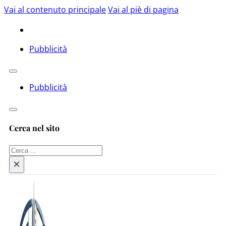
Vai al contenuto principale
Vai al piè di pagina
Pubblicità
Pubblicità
Cerca nel sito
Cerca
×