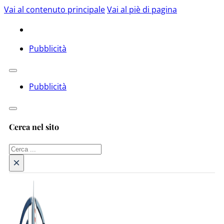
Vai al contenuto principale
Vai al piè di pagina
Pubblicità
Pubblicità
Cerca nel sito
Cerca
×