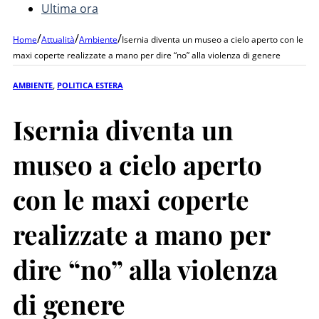
Ultima ora
/
/
/
Home
Attualità
Ambiente
Isernia diventa un museo a cielo aperto con le
maxi coperte realizzate a mano per dire “no” alla violenza di genere
AMBIENTE
,
POLITICA ESTERA
Isernia diventa un
museo a cielo aperto
con le maxi coperte
realizzate a mano per
dire “no” alla violenza
di genere