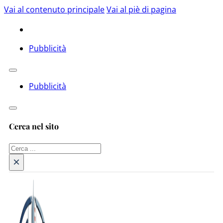
Vai al contenuto principale
Vai al piè di pagina
Pubblicità
Pubblicità
Cerca nel sito
Cerca
×