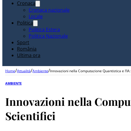
Cronaca
Cronaca nazionale
Locale
Politica
Politica Estera
Politica Nazionale
Sport
România
Ultima ora
/
/
/
Home
Attualità
Ambiente
Innovazioni nella Computazione Quantistica e l’IA: 
AMBIENTE
Innovazioni nella Comput
Scientifici