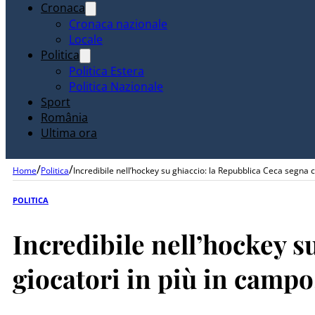
Cronaca
Cronaca nazionale
Locale
Politica
Politica Estera
Politica Nazionale
Sport
România
Ultima ora
/
/
Home
Politica
Incredibile nell’hockey su ghiaccio: la Repubblica Ceca segna c
POLITICA
Incredibile nell’hockey s
giocatori in più in campo