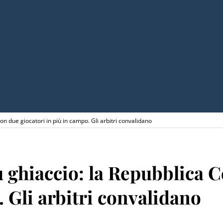
on due giocatori in più in campo. Gli arbitri convalidano
u ghiaccio: la Repubblica 
. Gli arbitri convalidano