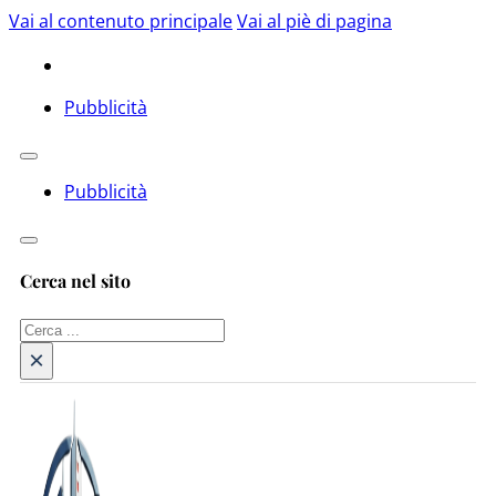
Vai al contenuto principale
Vai al piè di pagina
Pubblicità
Pubblicità
Cerca nel sito
Cerca
×