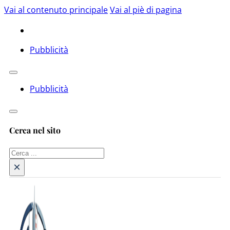
Vai al contenuto principale
Vai al piè di pagina
Pubblicità
Pubblicità
Cerca nel sito
Cerca
×