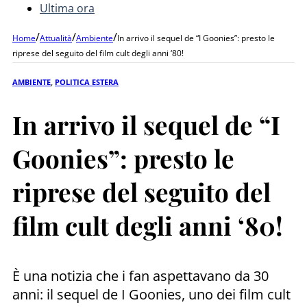
Ultima ora
/
/
/
Home
Attualità
Ambiente
In arrivo il sequel de “I Goonies”: presto le
riprese del seguito del film cult degli anni ‘80!
AMBIENTE
,
POLITICA ESTERA
In arrivo il sequel de “I
Goonies”: presto le
riprese del seguito del
film cult degli anni ‘80!
È una notizia che i fan aspettavano da 30
anni: il sequel de I Goonies, uno dei film cult