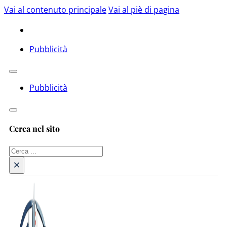
Vai al contenuto principale
Vai al piè di pagina
Pubblicità
Pubblicità
Cerca nel sito
Cerca
×