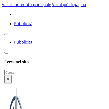
Vai al contenuto principale
Vai al piè di pagina
Pubblicità
Pubblicità
Cerca nel sito
Cerca
×