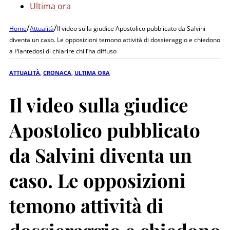
Ultima ora
/
/
Home
Attualità
Il video sulla giudice Apostolico pubblicato da Salvini
diventa un caso. Le opposizioni temono attività di dossieraggio e chiedono
a Piantedosi di chiarire chi l’ha diffuso
ATTUALITÀ
,
CRONACA
,
ULTIMA ORA
Il video sulla giudice
Apostolico pubblicato
da Salvini diventa un
caso. Le opposizioni
temono attività di