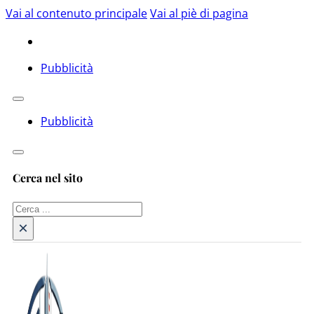
Vai al contenuto principale
Vai al piè di pagina
Pubblicità
Pubblicità
Cerca nel sito
Cerca
×