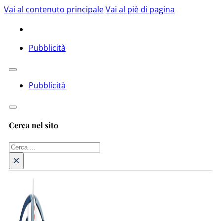
Vai al contenuto principale
Vai al piè di pagina
Pubblicità
Pubblicità
Cerca nel sito
Cerca
×