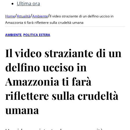
Ultima ora
/
/
/
Home
Attualità
Ambiente
Il video straziante di un delfino ucciso in
Amazzonia ti farà riflettere sulla crudeltà umana
AMBIENTE
,
POLITICA ESTERA
Il video straziante di un
delfino ucciso in
Amazzonia ti farà
riflettere sulla crudeltà
umana