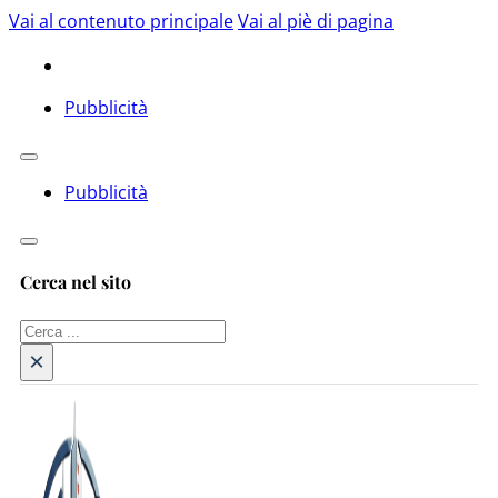
Vai al contenuto principale
Vai al piè di pagina
Pubblicità
Pubblicità
Cerca nel sito
Cerca
×