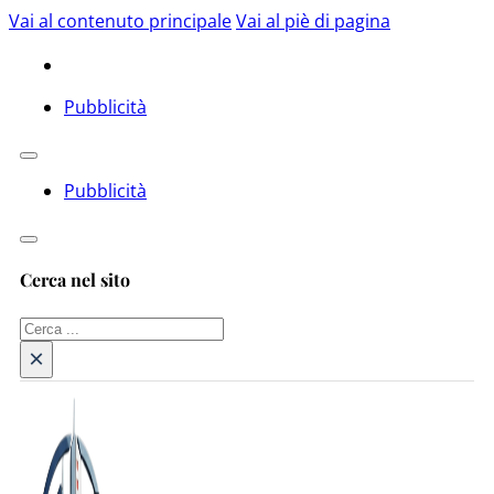
Vai al contenuto principale
Vai al piè di pagina
Pubblicità
Pubblicità
Cerca nel sito
Cerca
×