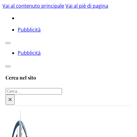
Vai al contenuto principale
Vai al piè di pagina
Pubblicità
Pubblicità
Cerca nel sito
Cerca
×