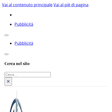
Vai al contenuto principale
Vai al piè di pagina
Pubblicità
Pubblicità
Cerca nel sito
Cerca
×