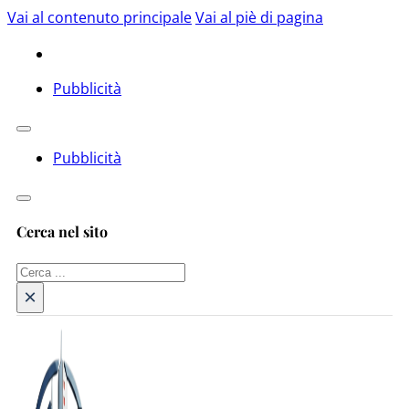
Vai al contenuto principale
Vai al piè di pagina
Pubblicità
Pubblicità
Cerca nel sito
Cerca
×