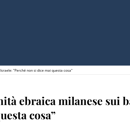
 Israele: "Perché non si dice mai questa cosa"
ità ebraica milanese sui b
questa cosa”