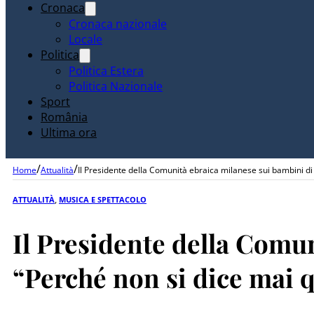
Cronaca
Cronaca nazionale
Locale
Politica
Politica Estera
Politica Nazionale
Sport
România
Ultima ora
/
/
Home
Attualità
Il Presidente della Comunità ebraica milanese sui bambini di
ATTUALITÀ
,
MUSICA E SPETTACOLO
Il Presidente della Comun
“Perché non si dice mai 