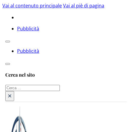
Vai al contenuto principale
Vai al piè di pagina
Pubblicità
Pubblicità
Cerca nel sito
Cerca
×