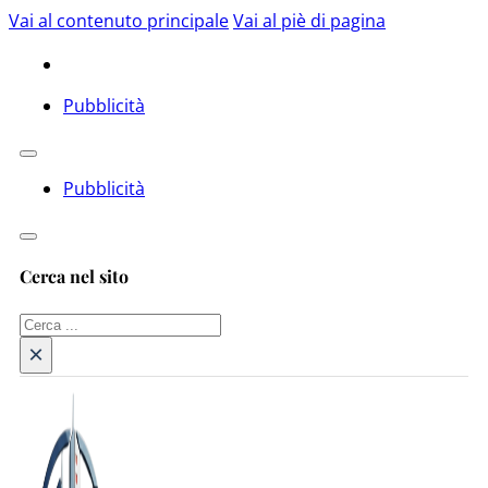
Vai al contenuto principale
Vai al piè di pagina
Pubblicità
Pubblicità
Cerca nel sito
Cerca
×