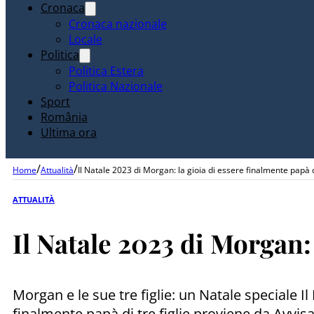
Cronaca
Cronaca nazionale
Locale
Politica
Politica Estera
Politica Nazionale
Sport
România
Ultima ora
/
/
Home
Attualità
Il Natale 2023 di Morgan: la gioia di essere finalmente papà di
ATTUALITÀ
Il Natale 2023 di Morgan: 
Morgan e le sue tre figlie: un Natale speciale I
finalmente papà di tre figlie proviene da Avvisa