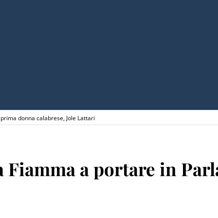
 prima donna calabrese, Jole Lattari
 la Fiamma a portare in Pa