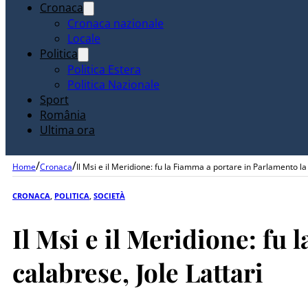
Cronaca
Cronaca nazionale
Locale
Politica
Politica Estera
Politica Nazionale
Sport
România
Ultima ora
/
/
Home
Cronaca
Il Msi e il Meridione: fu la Fiamma a portare in Parlamento la
CRONACA
,
POLITICA
,
SOCIETÀ
Il Msi e il Meridione: fu
calabrese, Jole Lattari