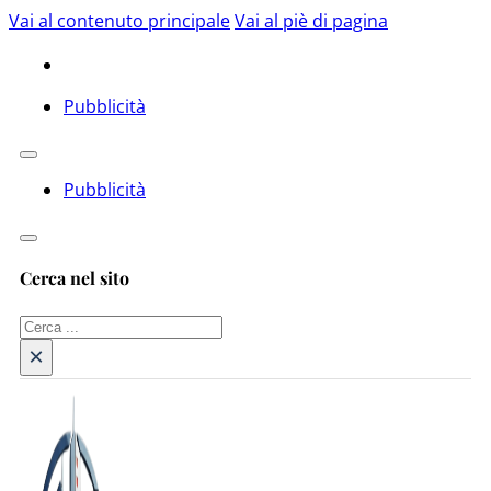
Vai al contenuto principale
Vai al piè di pagina
Pubblicità
Pubblicità
Cerca nel sito
Cerca
×