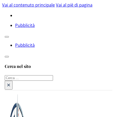
Vai al contenuto principale
Vai al piè di pagina
Pubblicità
Pubblicità
Cerca nel sito
Cerca
×