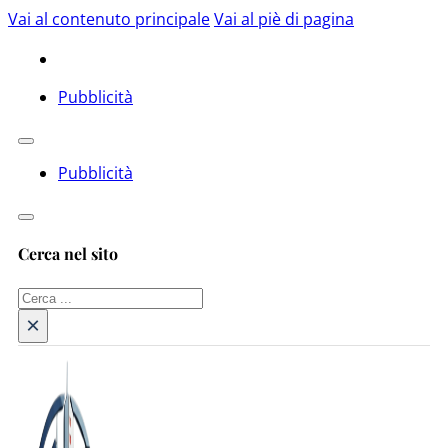
Vai al contenuto principale
Vai al piè di pagina
Pubblicità
Pubblicità
Cerca nel sito
Cerca
×