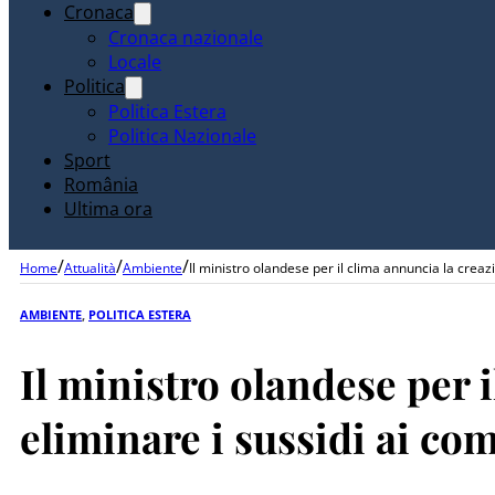
Cronaca
Cronaca nazionale
Locale
Politica
Politica Estera
Politica Nazionale
Sport
România
Ultima ora
/
/
/
Home
Attualità
Ambiente
Il ministro olandese per il clima annuncia la creazi
AMBIENTE
,
POLITICA ESTERA
Il ministro olandese per 
eliminare i sussidi ai com