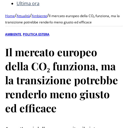
Ultima ora
/
/
/
Home
Attualità
Ambiente
Il mercato europeo della CO₂ funziona, ma la
transizione potrebbe renderlo meno giusto ed efficace
AMBIENTE
,
POLITICA ESTERA
Il mercato europeo
della CO₂ funziona, ma
la transizione potrebbe
renderlo meno giusto
ed efficace