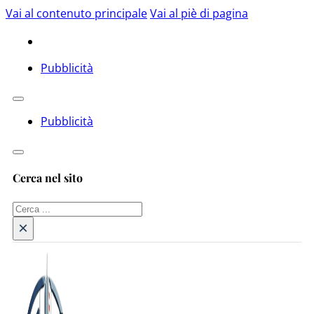
Vai al contenuto principale
Vai al piè di pagina
Pubblicità
Pubblicità
Cerca nel sito
Cerca
×