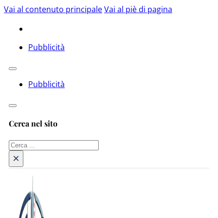
Vai al contenuto principale
Vai al piè di pagina
Pubblicità
Pubblicità
Cerca nel sito
Cerca
×