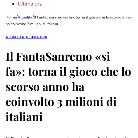
Ultima ora
/
/
Home
Attualità
Il FantaSanremo «si fa»: torna il gioco che lo scorso anno
ha coinvolto 3 milioni di italiani
ATTUALITÀ
,
ULTIMA ORA
Il FantaSanremo «si
fa»: torna il gioco che lo
scorso anno ha
coinvolto 3 milioni di
italiani