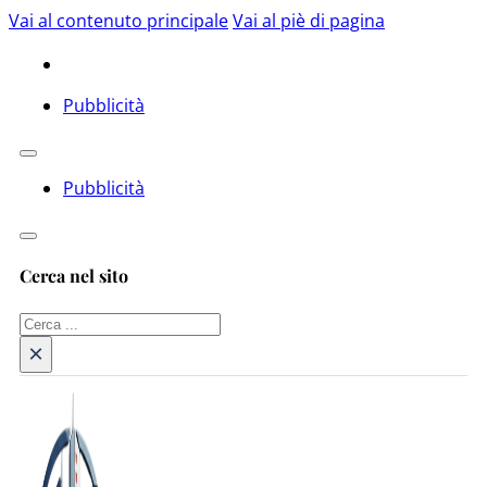
Vai al contenuto principale
Vai al piè di pagina
Pubblicità
Pubblicità
Cerca nel sito
Cerca
×