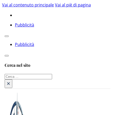
Vai al contenuto principale
Vai al piè di pagina
Pubblicità
Pubblicità
Cerca nel sito
Cerca
×