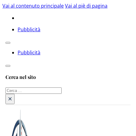
Vai al contenuto principale
Vai al piè di pagina
Pubblicità
Pubblicità
Cerca nel sito
Cerca
×