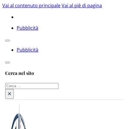
Vai al contenuto principale
Vai al piè di pagina
Pubblicità
Pubblicità
Cerca nel sito
Cerca
×