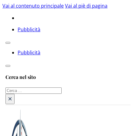
Vai al contenuto principale
Vai al piè di pagina
Pubblicità
Pubblicità
Cerca nel sito
Cerca
×