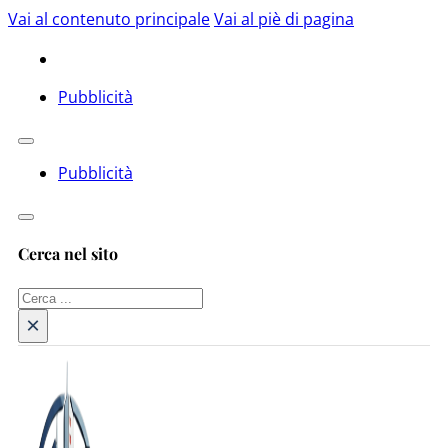
Vai al contenuto principale
Vai al piè di pagina
Pubblicità
Pubblicità
Cerca nel sito
Cerca
×