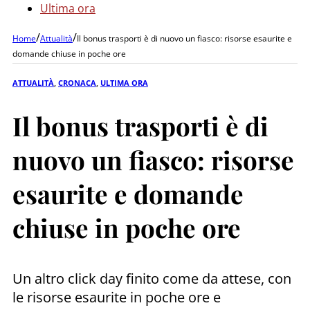
Ultima ora
/
/
Home
Attualità
Il bonus trasporti è di nuovo un fiasco: risorse esaurite e
domande chiuse in poche ore
ATTUALITÀ
,
CRONACA
,
ULTIMA ORA
Il bonus trasporti è di
nuovo un fiasco: risorse
esaurite e domande
chiuse in poche ore
Un altro click day finito come da attese, con
le risorse esaurite in poche ore e