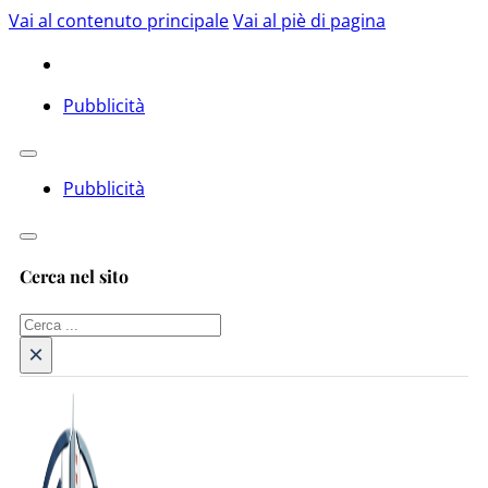
Vai al contenuto principale
Vai al piè di pagina
Pubblicità
Pubblicità
Cerca nel sito
Cerca
×