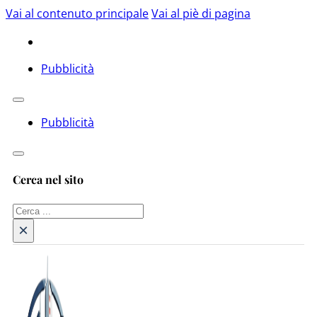
Vai al contenuto principale
Vai al piè di pagina
Pubblicità
Pubblicità
Cerca nel sito
Cerca
×