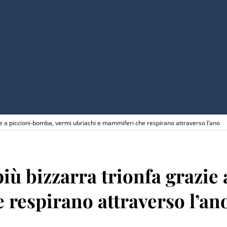
zie a piccioni-bomba, vermi ubriachi e mammiferi che respirano attraverso l’ano
più bizzarra trionfa grazi
 respirano attraverso l’an