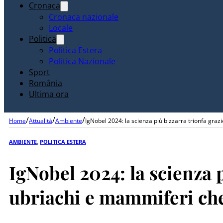
Cronaca
Cronaca nazionale
Locale
Politica
Politica Estera
Politica Nazionale
Sport
România
Ultima ora
/
/
/
Home
Attualità
Ambiente
IgNobel 2024: la scienza più bizzarra trionfa gra
AMBIENTE
,
POLITICA ESTERA
IgNobel 2024: la scienza 
ubriachi e mammiferi che