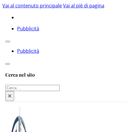
Vai al contenuto principale
Vai al piè di pagina
Pubblicità
Pubblicità
Cerca nel sito
Cerca
×