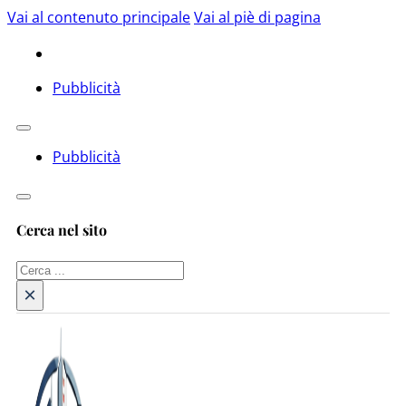
Vai al contenuto principale
Vai al piè di pagina
Pubblicità
Pubblicità
Cerca nel sito
Cerca
×