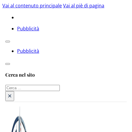
Vai al contenuto principale
Vai al piè di pagina
Pubblicità
Pubblicità
Cerca nel sito
Cerca
×