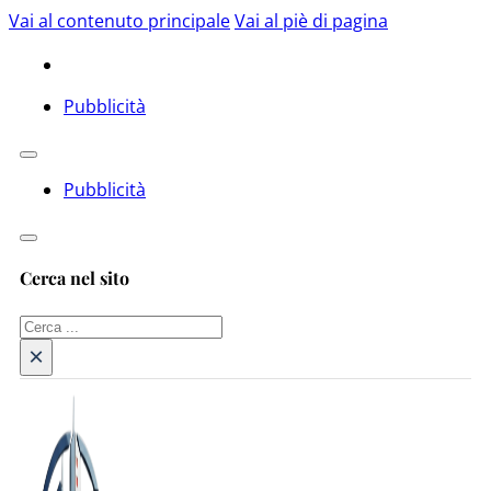
Vai al contenuto principale
Vai al piè di pagina
Pubblicità
Pubblicità
Cerca nel sito
Cerca
×