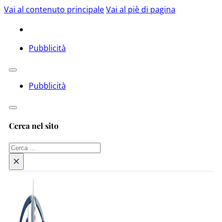
Vai al contenuto principale
Vai al piè di pagina
Pubblicità
Pubblicità
Cerca nel sito
Cerca
×