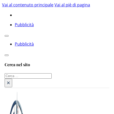
Vai al contenuto principale
Vai al piè di pagina
Pubblicità
Pubblicità
Cerca nel sito
Cerca
×