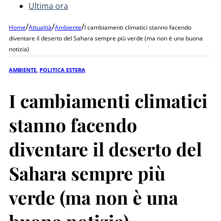
Ultima ora
/
/
/
Home
Attualità
Ambiente
I cambiamenti climatici stanno facendo
diventare il deserto del Sahara sempre più verde (ma non è una buona
notizia)
AMBIENTE
,
POLITICA ESTERA
I cambiamenti climatici
stanno facendo
diventare il deserto del
Sahara sempre più
verde (ma non è una