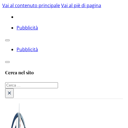
Vai al contenuto principale
Vai al piè di pagina
Pubblicità
Pubblicità
Cerca nel sito
Cerca
×