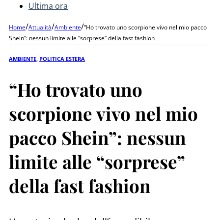
Ultima ora
/
/
/
Home
Attualità
Ambiente
“Ho trovato uno scorpione vivo nel mio pacco
Shein”: nessun limite alle “sorprese” della fast fashion
AMBIENTE
,
POLITICA ESTERA
“Ho trovato uno
scorpione vivo nel mio
pacco Shein”: nessun
limite alle “sorprese”
della fast fashion